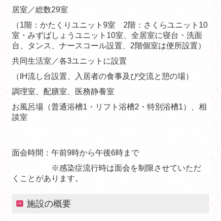
居室／総数29室
（1階：かたくりユニット9室 2階：さくらユニット10
室・みずばしょうユニット10室、全居室に寝台・洗面
台、タンス、ナースコール設置、2階個室は便所設置）
共同生活室／各3ユニットに設置
（IH流し台設置、入居者の食事及び交流と憩の場）
調理室、配膳室、医務静養室
お風呂場（普通浴槽1・リフト浴槽2・特別浴槽1）、相
談室
面会時間：午前9時から午後6時まで
※感染症流行時は面会を制限させていただ
くことがあります。
施設の概要