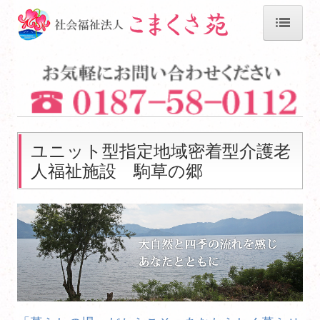
HOME
法人概要
介護老人保健施設 田沢の郷
ユニット型指定地域密着型介護老
通所・訪問リハビリテーション
人福祉施設 駒草の郷
料金案内
介護老人福祉施設 駒草の郷
料金案内
グループホーム 田沢の家1号館
グループホーム 田沢の家2号館