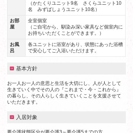
（かたくりユニット9名 さくらユニット10
名 みずばしょうユニット10名）
お部
全室個室
屋
（ご自宅から、馴染み深い家具など個室内に
お持ちいただくことができます。
）
お風
各ユニットに浴室があり、状態にあった浴槽
呂
で安心してご入浴いただけます。
基本方針
お一人お一人の意思と生活を大切にし、人が人として
生きていく中でその人の『これまで・今・これから』
の暮らし、その人らしく生きていくことを支援させて
いただきます。
入居対象
要介護状態区分が要介護3～要介護5までの方