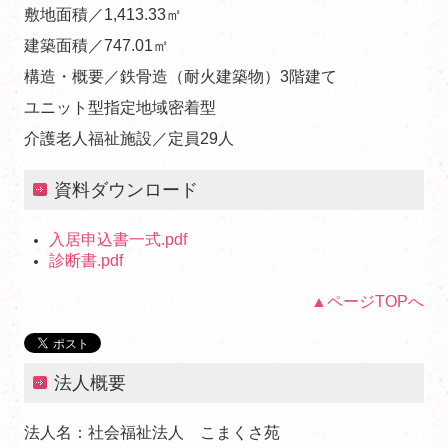
敷地面積／1,413.33㎡
建築面積／747.01㎡
構造・概要／鉄骨造（耐火建築物）3階建て
ユニット型指定地域密着型
介護老人福祉施設／定員29人
資料ダウンロード
入居申込書一式.pdf
診断書.pdf
▲ページTOPへ
法人概要
法人名：社会福祉法人 こまくさ苑