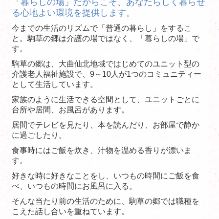
「暮らしの場」だからこそ、あなたらしく暮らせ
アクセス
る心地よい環境を提供します。
今までの生活のリズムで「普通の暮らし」をするこ
情報公開
と。駒草の郷は介護の場ではなく、「暮らしの場」で
す。
お問合せ
駒草の郷は、大曲仙北地域ではじめてのユニット型の
介護老人福祉施設で、9～10人が1つのコミュニティー
として生活しています。
家族のように生活できる空間として、ユニットごとに
台所や居間、お風呂があります。
居間でテレビを見たり、本を読んだり、お部屋で静か
に過ごしたり。
食事時にはご飯を炊き、汁物を温める香りが漂いま
す。
好きな時に好きなことをし、いつもの時間にご飯を食
べ、いつもの時間にお風呂に入る。
そんな当たり前の生活のために、駒草の郷では職種を
こえた話し合いを重ねています。