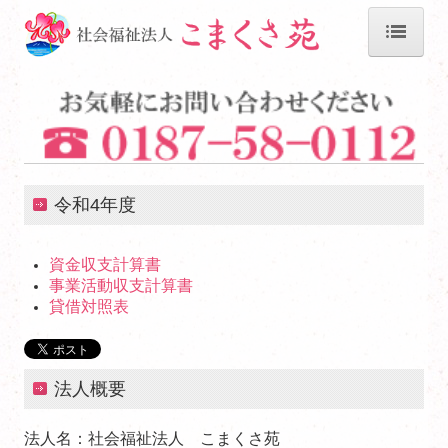
HOME
法人概要
介護老人保健施設 田沢の郷
令和4年度
通所・訪問リハビリテーション
料金案内
資金収支計算書
事業活動収支計算書
介護老人福祉施設 駒草の郷
貸借対照表
料金案内
グループホーム 田沢の家1号館
法人概要
グループホーム 田沢の家2号館
法人名：社会福祉法人 こまくさ苑